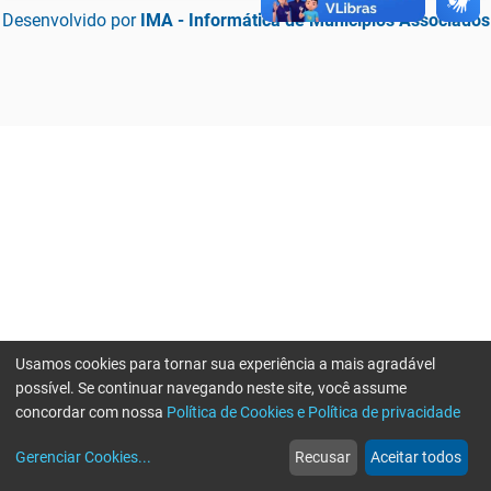
Desenvolvido por
IMA - Informática de Municípios Associados
Usamos cookies para tornar sua experiência a mais agradável
possível. Se continuar navegando neste site, você assume
concordar com nossa
Política de Cookies e Política de privacidade
home
build_circle
event
web
more_horiz
Erro ao enviar informações, por favor tente novamente
Gerenciar Cookies
...
Recusar
Aceitar todos
Início
Serviços
Eventos
Notícias
Mais