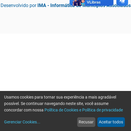
Desenvolvido por
IMA - Informática de Municípios Associados
Usamos cookies para tornar sua experiência a mais agradável
possível. Se continuar navegando neste site, você assume
concordar com nossa
Política de Cookies e Política de privacidade
home
build_circle
event
web
more_horiz
Erro ao enviar informações, por favor tente novamente
Gerenciar Cookies
...
Recusar
Aceitar todos
Início
Serviços
Eventos
Notícias
Mais