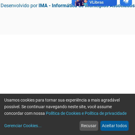
Desenvolvido por
IMA - Informática de Municípios Associados
Usamos cookies para tornar sua experiência a mais agradável
possível. Se continuar navegando neste site, você assume
concordar com nossa
Política de Cookies e Política de privacidade
home
build_circle
event
web
more_horiz
Erro ao enviar informações, por favor tente novamente
Gerenciar Cookies
...
Recusar
Aceitar todos
Início
Serviços
Eventos
Notícias
Mais