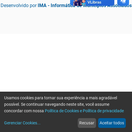
Desenvolvido por
IMA - Informática de Municípios Associados
Usamos cookies para tornar sua experiência a mais agradável
possível. Se continuar navegando neste site, você assume
concordar com nossa
Política de Cookies e Política de privacidade
home
build_circle
event
web
more_horiz
Erro ao enviar informações, por favor tente novamente
Gerenciar Cookies
...
Recusar
Aceitar todos
Início
Serviços
Eventos
Notícias
Mais