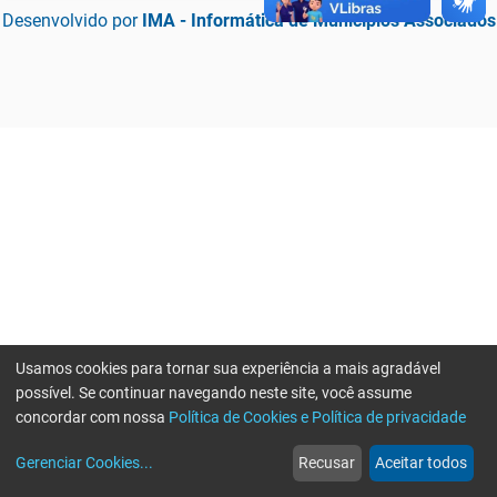
Desenvolvido por
IMA - Informática de Municípios Associados
Usamos cookies para tornar sua experiência a mais agradável
possível. Se continuar navegando neste site, você assume
concordar com nossa
Política de Cookies e Política de privacidade
home
build_circle
event
web
more_horiz
Erro ao enviar informações, por favor tente novamente
Gerenciar Cookies
...
Recusar
Aceitar todos
Início
Serviços
Eventos
Notícias
Mais