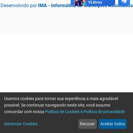
Desenvolvido por
IMA - Informática de Municípios Associados
Usamos cookies para tornar sua experiência a mais agradável
possível. Se continuar navegando neste site, você assume
concordar com nossa
Política de Cookies e Política de privacidade
home
build_circle
event
web
more_horiz
Erro ao enviar informações, por favor tente novamente
Gerenciar Cookies
...
Recusar
Aceitar todos
Início
Serviços
Eventos
Notícias
Mais