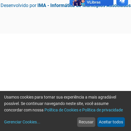
Desenvolvido por
IMA - Informática de Municípios Associados
Usamos cookies para tornar sua experiência a mais agradável
possível. Se continuar navegando neste site, você assume
concordar com nossa
Política de Cookies e Política de privacidade
home
build_circle
event
web
more_horiz
Erro ao enviar informações, por favor tente novamente
Gerenciar Cookies
...
Recusar
Aceitar todos
Início
Serviços
Eventos
Notícias
Mais