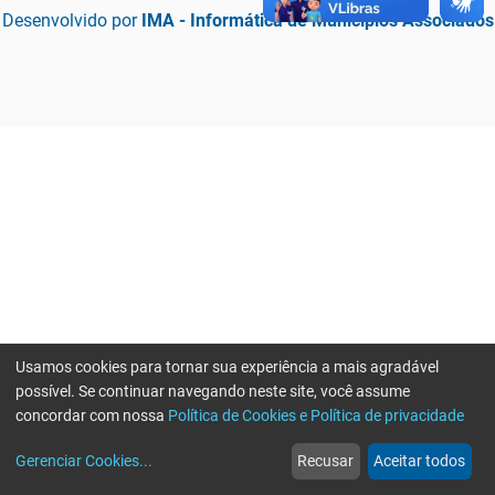
Desenvolvido por
IMA - Informática de Municípios Associados
Usamos cookies para tornar sua experiência a mais agradável
possível. Se continuar navegando neste site, você assume
concordar com nossa
Política de Cookies e Política de privacidade
home
build_circle
event
web
more_horiz
Erro ao enviar informações, por favor tente novamente
Gerenciar Cookies
...
Recusar
Aceitar todos
Início
Serviços
Eventos
Notícias
Mais