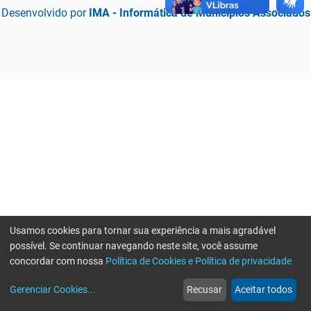
Desenvolvido por
IMA - Informática de Municípios Associados
Usamos cookies para tornar sua experiência a mais agradável
possível. Se continuar navegando neste site, você assume
concordar com nossa
Política de Cookies e Política de privacidade
home
build_circle
event
web
more_horiz
Erro ao enviar informações, por favor tente novamente
Gerenciar Cookies
...
Recusar
Aceitar todos
Início
Serviços
Eventos
Notícias
Mais