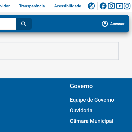
facebook
photo_camera
smart_display
flaky
vidor
Transparência
Acessibilidade
account_circle
search
Acessar
Governo
Equipe de Governo
Ouvidoria
Câmara Municipal