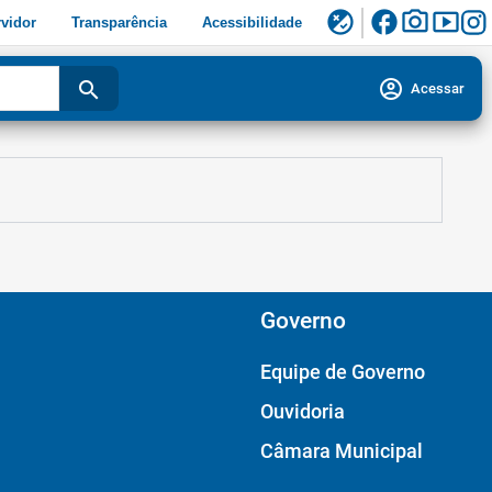
facebook
photo_camera
smart_display
flaky
vidor
Transparência
Acessibilidade
account_circle
search
Acessar
Governo
Equipe de Governo
Ouvidoria
Câmara Municipal