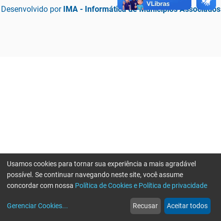
Desenvolvido por
IMA - Informática de Municípios Associados
Usamos cookies para tornar sua experiência a mais agradável
possível. Se continuar navegando neste site, você assume
concordar com nossa
Política de Cookies e Política de privacidade
home
build_circle
event
web
more_horiz
Erro ao enviar informações, por favor tente novamente
Gerenciar Cookies
...
Recusar
Aceitar todos
Início
Serviços
Eventos
Notícias
Mais