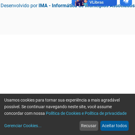
Desenvolvido por
IMA - Informática de Municípios Associados
Usamos cookies para tornar sua experiência a mais agradável
possível. Se continuar navegando neste site, você assume
concordar com nossa
Política de Cookies e Política de privacidade
home
build_circle
event
web
more_horiz
Erro ao enviar informações, por favor tente novamente
Gerenciar Cookies
...
Recusar
Aceitar todos
Início
Serviços
Eventos
Notícias
Mais