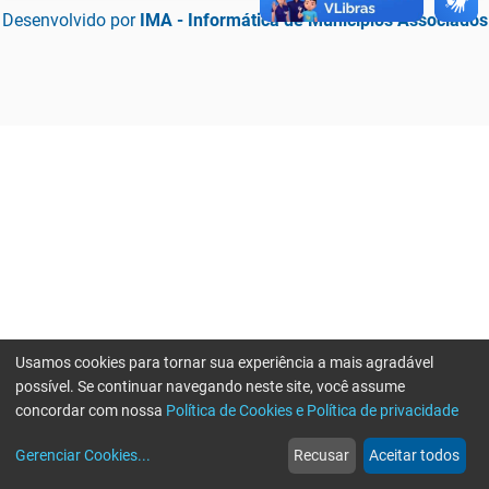
Desenvolvido por
IMA - Informática de Municípios Associados
Usamos cookies para tornar sua experiência a mais agradável
possível. Se continuar navegando neste site, você assume
concordar com nossa
Política de Cookies e Política de privacidade
home
build_circle
event
web
more_horiz
Erro ao enviar informações, por favor tente novamente
Gerenciar Cookies
...
Recusar
Aceitar todos
Início
Serviços
Eventos
Notícias
Mais