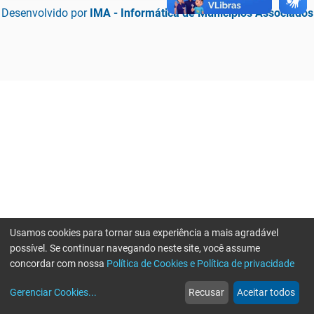
Desenvolvido por
IMA - Informática de Municípios Associados
Usamos cookies para tornar sua experiência a mais agradável
possível. Se continuar navegando neste site, você assume
concordar com nossa
Política de Cookies e Política de privacidade
home
build_circle
event
web
more_horiz
Erro ao enviar informações, por favor tente novamente
Gerenciar Cookies
...
Recusar
Aceitar todos
Início
Serviços
Eventos
Notícias
Mais