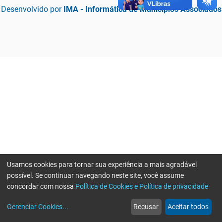
Desenvolvido por
IMA - Informática de Municípios Associados
Usamos cookies para tornar sua experiência a mais agradável
possível. Se continuar navegando neste site, você assume
concordar com nossa
Política de Cookies e Política de privacidade
home
build_circle
event
web
more_horiz
Erro ao enviar informações, por favor tente novamente
Gerenciar Cookies
...
Recusar
Aceitar todos
Início
Serviços
Eventos
Notícias
Mais