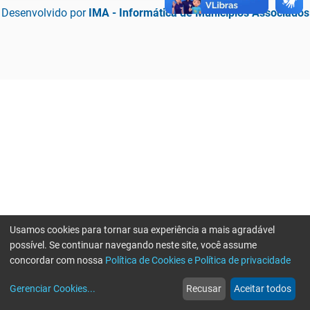
Desenvolvido por
IMA - Informática de Municípios Associados
Usamos cookies para tornar sua experiência a mais agradável
possível. Se continuar navegando neste site, você assume
concordar com nossa
Política de Cookies e Política de privacidade
home
build_circle
event
web
more_horiz
Erro ao enviar informações, por favor tente novamente
Gerenciar Cookies
...
Recusar
Aceitar todos
Início
Serviços
Eventos
Notícias
Mais