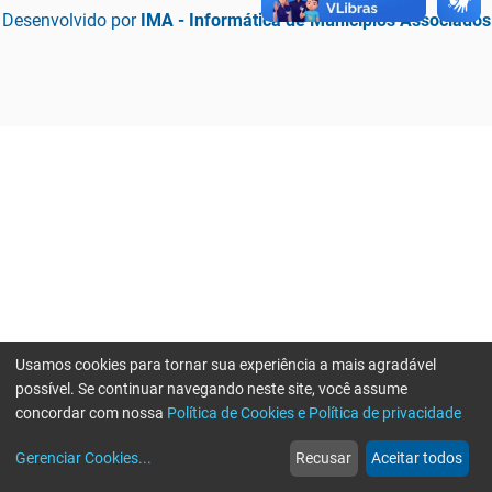
Desenvolvido por
IMA - Informática de Municípios Associados
Usamos cookies para tornar sua experiência a mais agradável
possível. Se continuar navegando neste site, você assume
concordar com nossa
Política de Cookies e Política de privacidade
home
build_circle
event
web
more_horiz
Erro ao enviar informações, por favor tente novamente
Gerenciar Cookies
...
Recusar
Aceitar todos
Início
Serviços
Eventos
Notícias
Mais