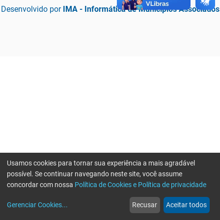
Desenvolvido por
IMA - Informática de Municípios Associados
Usamos cookies para tornar sua experiência a mais agradável
possível. Se continuar navegando neste site, você assume
concordar com nossa
Política de Cookies e Política de privacidade
home
build_circle
event
web
more_horiz
Erro ao enviar informações, por favor tente novamente
Gerenciar Cookies
...
Recusar
Aceitar todos
Início
Serviços
Eventos
Notícias
Mais