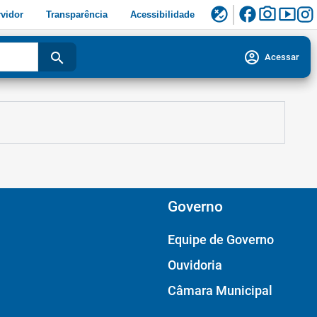
facebook
photo_camera
smart_display
flaky
vidor
Transparência
Acessibilidade
account_circle
search
Acessar
Governo
Equipe de Governo
Ouvidoria
Câmara Municipal