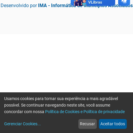
Desenvolvido por
IMA - Informática de Municípios Associados
Usamos cookies para tornar sua experiência a mais agradável
possível. Se continuar navegando neste site, você assume
concordar com nossa
Política de Cookies e Política de privacidade
home
build_circle
event
web
more_horiz
Erro ao enviar informações, por favor tente novamente
Gerenciar Cookies
...
Recusar
Aceitar todos
Início
Serviços
Eventos
Notícias
Mais