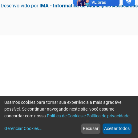
Desenvolvido por
IMA - Informática de Municípios Associados
Usamos cookies para tornar sua experiência a mais agradável
possível. Se continuar navegando neste site, você assume
concordar com nossa
Política de Cookies e Política de privacidade
home
build_circle
event
web
more_horiz
Erro ao enviar informações, por favor tente novamente
Gerenciar Cookies
...
Recusar
Aceitar todos
Início
Serviços
Eventos
Notícias
Mais