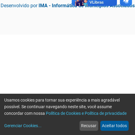
Desenvolvido por
IMA - Informática de Municípios Associados
Usamos cookies para tornar sua experiência a mais agradável
possível. Se continuar navegando neste site, você assume
concordar com nossa
Política de Cookies e Política de privacidade
home
build_circle
event
web
more_horiz
Erro ao enviar informações, por favor tente novamente
Gerenciar Cookies
...
Recusar
Aceitar todos
Início
Serviços
Eventos
Notícias
Mais