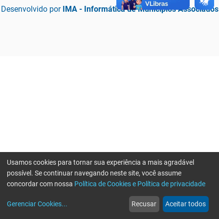
Desenvolvido por
IMA - Informática de Municípios Associados
Usamos cookies para tornar sua experiência a mais agradável
possível. Se continuar navegando neste site, você assume
concordar com nossa
Política de Cookies e Política de privacidade
home
build_circle
event
web
more_horiz
Erro ao enviar informações, por favor tente novamente
Gerenciar Cookies
...
Recusar
Aceitar todos
Início
Serviços
Eventos
Notícias
Mais