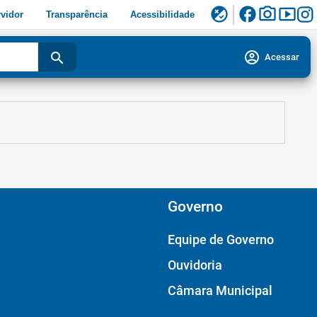
facebook
photo_camera
smart_display
flaky
vidor
Transparência
Acessibilidade
account_circle
search
Acessar
Governo
Equipe de Governo
Ouvidoria
Câmara Municipal