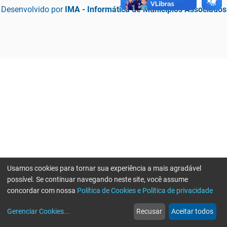
Desenvolvido por
IMA - Informática de Municípios Associados
Usamos cookies para tornar sua experiência a mais agradável
possível. Se continuar navegando neste site, você assume
concordar com nossa
Política de Cookies e Política de privacidade
home
build_circle
event
web
more_horiz
Erro ao enviar informações, por favor tente novamente
Gerenciar Cookies
...
Recusar
Aceitar todos
Início
Serviços
Eventos
Notícias
Mais