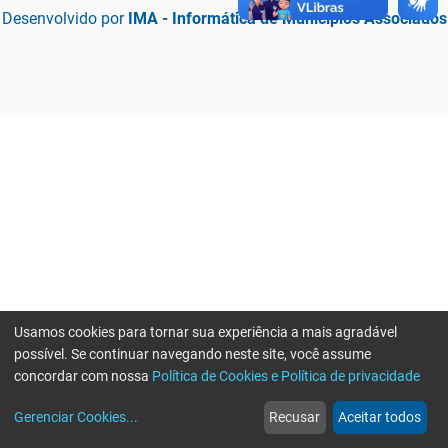
Desenvolvido por
IMA - Informática de Municípios Associados
Usamos cookies para tornar sua experiência a mais agradável
possível. Se continuar navegando neste site, você assume
concordar com nossa
Política de Cookies e Política de privacidade
home
build_circle
event
web
more_horiz
Erro ao enviar informações, por favor tente novamente
Gerenciar Cookies
...
Recusar
Aceitar todos
Início
Serviços
Eventos
Notícias
Mais