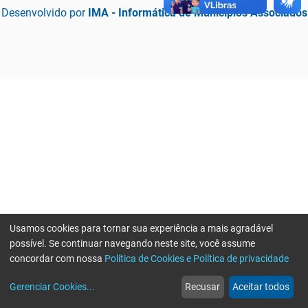
Desenvolvido por
IMA - Informática de Municípios Associados
Usamos cookies para tornar sua experiência a mais agradável
possível. Se continuar navegando neste site, você assume
concordar com nossa
Política de Cookies e Política de privacidade
home
build_circle
event
web
more_horiz
Erro ao enviar informações, por favor tente novamente
Gerenciar Cookies
...
Recusar
Aceitar todos
Início
Serviços
Eventos
Notícias
Mais