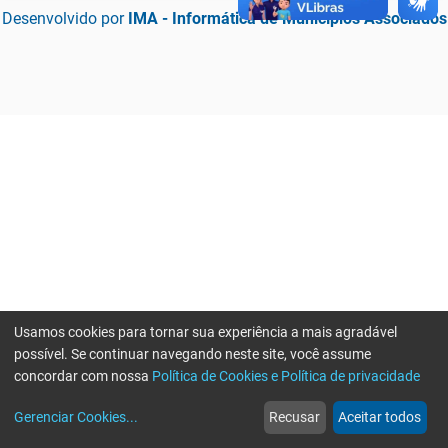
Desenvolvido por
IMA - Informática de Municípios Associados
Usamos cookies para tornar sua experiência a mais agradável
possível. Se continuar navegando neste site, você assume
concordar com nossa
Política de Cookies e Política de privacidade
home
build_circle
event
web
more_horiz
Erro ao enviar informações, por favor tente novamente
Gerenciar Cookies
...
Recusar
Aceitar todos
Início
Serviços
Eventos
Notícias
Mais