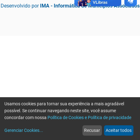
Desenvolvido por
IMA - Informática de Municípios Associados
Usamos cookies para tornar sua experiência a mais agradável
possível. Se continuar navegando neste site, você assume
concordar com nossa
Política de Cookies e Política de privacidade
home
build_circle
event
web
more_horiz
Erro ao enviar informações, por favor tente novamente
Gerenciar Cookies
...
Recusar
Aceitar todos
Início
Serviços
Eventos
Notícias
Mais