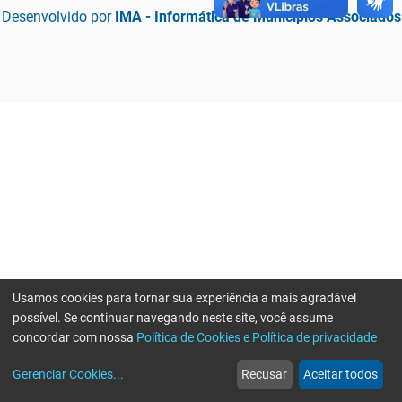
Desenvolvido por
IMA - Informática de Municípios Associados
Usamos cookies para tornar sua experiência a mais agradável
possível. Se continuar navegando neste site, você assume
concordar com nossa
Política de Cookies e Política de privacidade
home
build_circle
event
web
more_horiz
Erro ao enviar informações, por favor tente novamente
Gerenciar Cookies
...
Recusar
Aceitar todos
Início
Serviços
Eventos
Notícias
Mais