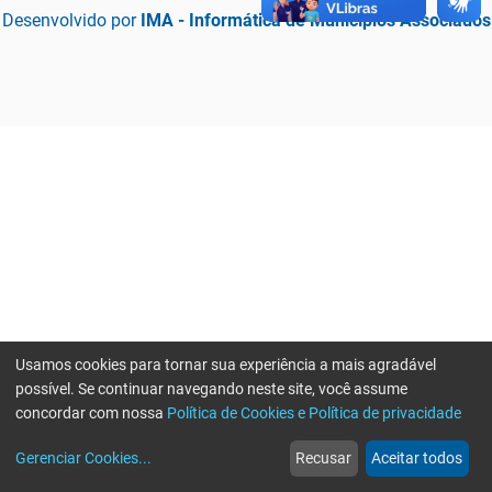
Desenvolvido por
IMA - Informática de Municípios Associados
Usamos cookies para tornar sua experiência a mais agradável
possível. Se continuar navegando neste site, você assume
concordar com nossa
Política de Cookies e Política de privacidade
home
build_circle
event
web
more_horiz
Erro ao enviar informações, por favor tente novamente
Gerenciar Cookies
...
Recusar
Aceitar todos
Início
Serviços
Eventos
Notícias
Mais