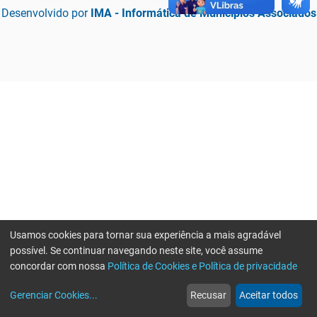
Desenvolvido por
IMA - Informática de Municípios Associados
Usamos cookies para tornar sua experiência a mais agradável
possível. Se continuar navegando neste site, você assume
concordar com nossa
Política de Cookies e Política de privacidade
home
build_circle
event
web
more_horiz
Erro ao enviar informações, por favor tente novamente
Gerenciar Cookies
...
Recusar
Aceitar todos
Início
Serviços
Eventos
Notícias
Mais