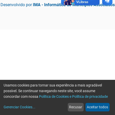
Desenvolvido por
IMA - Informática de Municípios Associados
Usamos cookies para tornar sua experiência a mais agradável
possível. Se continuar navegando neste site, você assume
concordar com nossa
Política de Cookies e Política de privacidade
home
build_circle
event
web
more_horiz
Erro ao enviar informações, por favor tente novamente
Gerenciar Cookies
...
Recusar
Aceitar todos
Início
Serviços
Eventos
Notícias
Mais