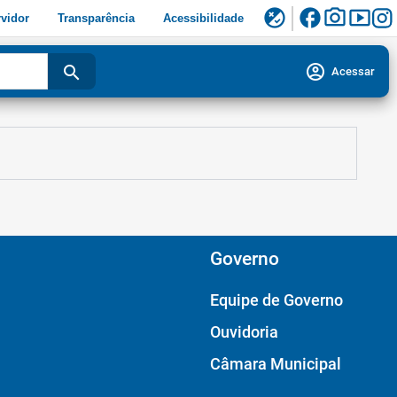
facebook
photo_camera
smart_display
flaky
vidor
Transparência
Acessibilidade
account_circle
search
Acessar
Governo
Equipe de Governo
Ouvidoria
Câmara Municipal