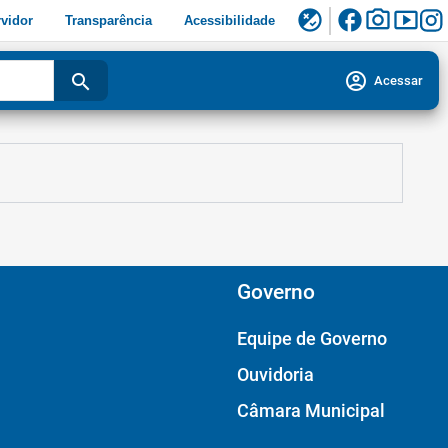
facebook
photo_camera
smart_display
flaky
vidor
Transparência
Acessibilidade
account_circle
search
Acessar
Governo
Equipe de Governo
Ouvidoria
Câmara Municipal