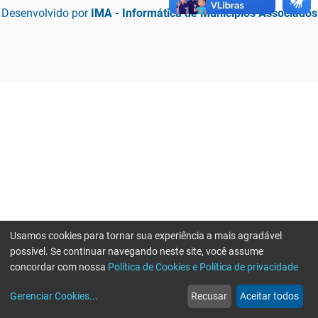
Desenvolvido por
IMA - Informática de Municípios Associados
Usamos cookies para tornar sua experiência a mais agradável
possível. Se continuar navegando neste site, você assume
concordar com nossa
Política de Cookies e Política de privacidade
home
build_circle
event
web
more_horiz
Erro ao enviar informações, por favor tente novamente
Gerenciar Cookies
...
Recusar
Aceitar todos
Início
Serviços
Eventos
Notícias
Mais