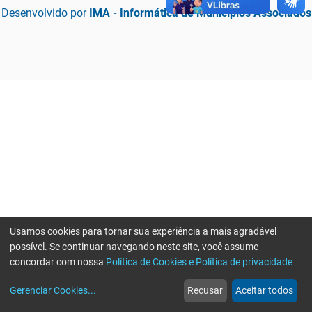
Desenvolvido por
IMA - Informática de Municípios Associados
Usamos cookies para tornar sua experiência a mais agradável
possível. Se continuar navegando neste site, você assume
concordar com nossa
Política de Cookies e Política de privacidade
home
build_circle
event
web
more_horiz
Erro ao enviar informações, por favor tente novamente
Gerenciar Cookies
...
Recusar
Aceitar todos
Início
Serviços
Eventos
Notícias
Mais