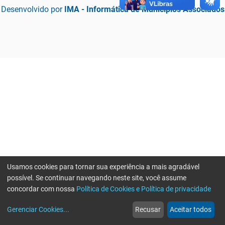
Desenvolvido por
IMA - Informática de Municípios Associados
Usamos cookies para tornar sua experiência a mais agradável
possível. Se continuar navegando neste site, você assume
concordar com nossa
Política de Cookies e Política de privacidade
home
build_circle
event
web
more_horiz
Erro ao enviar informações, por favor tente novamente
Gerenciar Cookies
...
Recusar
Aceitar todos
Início
Serviços
Eventos
Notícias
Mais