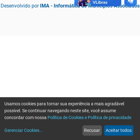
Desenvolvido por
IMA - Informática de Municípios Associados
Usamos cookies para tornar sua experiência a mais agradável
possível. Se continuar navegando neste site, você assume
concordar com nossa
Política de Cookies e Política de privacidade
home
build_circle
event
web
more_horiz
Erro ao enviar informações, por favor tente novamente
Gerenciar Cookies
...
Recusar
Aceitar todos
Início
Serviços
Eventos
Notícias
Mais