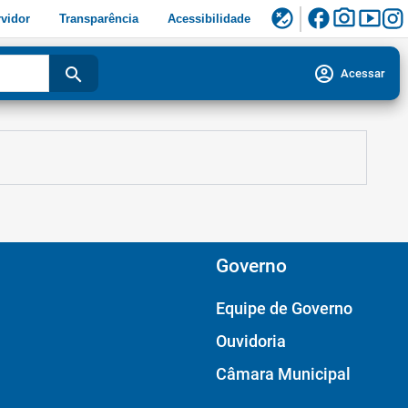
facebook
photo_camera
smart_display
flaky
vidor
Transparência
Acessibilidade
account_circle
search
Acessar
Governo
Equipe de Governo
Ouvidoria
Câmara Municipal