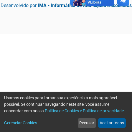
Desenvolvido por
IMA - Informática de Municípios Associados
Usamos cookies para tornar sua experiência a mais agradável
possível. Se continuar navegando neste site, você assume
concordar com nossa
Política de Cookies e Política de privacidade
home
build_circle
event
web
more_horiz
Erro ao enviar informações, por favor tente novamente
Gerenciar Cookies
...
Recusar
Aceitar todos
Início
Serviços
Eventos
Notícias
Mais