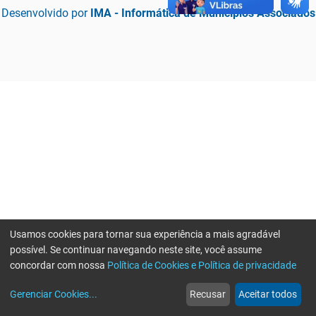
Desenvolvido por
IMA - Informática de Municípios Associados
Usamos cookies para tornar sua experiência a mais agradável
possível. Se continuar navegando neste site, você assume
concordar com nossa
Política de Cookies e Política de privacidade
home
build_circle
event
web
more_horiz
Erro ao enviar informações, por favor tente novamente
Gerenciar Cookies
...
Recusar
Aceitar todos
Início
Serviços
Eventos
Notícias
Mais