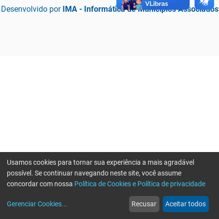
Desenvolvido por
IMA - Informática de Municípios Associados
Usamos cookies para tornar sua experiência a mais agradável
possível. Se continuar navegando neste site, você assume
concordar com nossa
Política de Cookies e Política de privacidade
home
build_circle
event
web
more_horiz
Erro ao enviar informações, por favor tente novamente
Gerenciar Cookies
...
Recusar
Aceitar todos
Início
Serviços
Eventos
Notícias
Mais