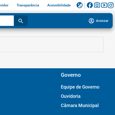
facebook
photo_camera
smart_display
flaky
vidor
Transparência
Acessibilidade
account_circle
search
Acessar
Governo
Equipe de Governo
Ouvidoria
Câmara Municipal