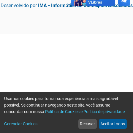
Desenvolvido por
IMA - Informática de Municípios Associados
Usamos cookies para tornar sua experiência a mais agradável
possível. Se continuar navegando neste site, você assume
concordar com nossa
Política de Cookies e Política de privacidade
home
build_circle
event
web
more_horiz
Erro ao enviar informações, por favor tente novamente
Gerenciar Cookies
...
Recusar
Aceitar todos
Início
Serviços
Eventos
Notícias
Mais