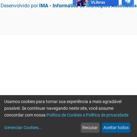
Desenvolvido por
IMA - Informática de Municípios Associados
Usamos cookies para tornar sua experiência a mais agradável
possível. Se continuar navegando neste site, você assume
concordar com nossa
Política de Cookies e Política de privacidade
home
build_circle
event
web
more_horiz
Erro ao enviar informações, por favor tente novamente
Gerenciar Cookies
...
Recusar
Aceitar todos
Início
Serviços
Eventos
Notícias
Mais