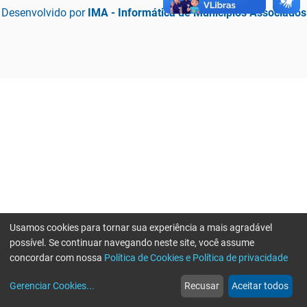
Desenvolvido por
IMA - Informática de Municípios Associados
Usamos cookies para tornar sua experiência a mais agradável
possível. Se continuar navegando neste site, você assume
concordar com nossa
Política de Cookies e Política de privacidade
home
build_circle
event
web
more_horiz
Erro ao enviar informações, por favor tente novamente
Gerenciar Cookies
...
Recusar
Aceitar todos
Início
Serviços
Eventos
Notícias
Mais