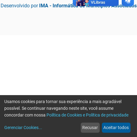
Desenvolvido por
IMA - Informática de Municípios Associados
Usamos cookies para tornar sua experiência a mais agradável
possível. Se continuar navegando neste site, você assume
concordar com nossa
Política de Cookies e Política de privacidade
home
build_circle
event
web
more_horiz
Erro ao enviar informações, por favor tente novamente
Gerenciar Cookies
...
Recusar
Aceitar todos
Início
Serviços
Eventos
Notícias
Mais