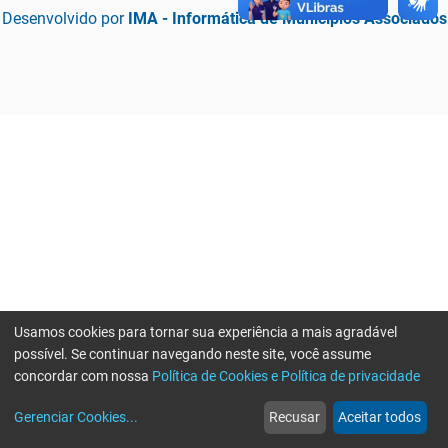
Desenvolvido por
IMA - Informática de Municípios Associados
Usamos cookies para tornar sua experiência a mais agradável
possível. Se continuar navegando neste site, você assume
concordar com nossa
Política de Cookies e Política de privacidade
home
build_circle
event
web
more_horiz
Erro ao enviar informações, por favor tente novamente
Gerenciar Cookies
...
Recusar
Aceitar todos
Início
Serviços
Eventos
Notícias
Mais